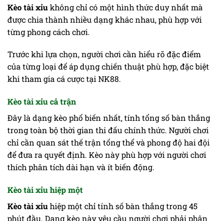
Kèo tài xỉu
không chỉ có một hình thức duy nhất mà
được chia thành nhiều dạng khác nhau, phù hợp với
từng phong cách chơi.
Trước khi lựa chọn, người chơi cần hiểu rõ đặc điểm
của từng loại để áp dụng chiến thuật phù hợp, đặc biệt
khi tham gia cá cược tại NK88.
Kèo tài xỉu cả trận
Đây là dạng kèo phổ biến nhất, tính tổng số bàn thắng
trong toàn bộ thời gian thi đấu chính thức. Người chơi
chỉ cần quan sát thế trận tổng thể và phong độ hai đội
để đưa ra quyết định. Kèo này phù hợp với người chơi
thích phân tích dài hạn và ít biến động.
Kèo tài xỉu hiệp một
Kèo tài xỉu
hiệp một chỉ tính số bàn thắng trong 45
phút đầu. Dạng kèo này yêu cầu người chơi phải phân