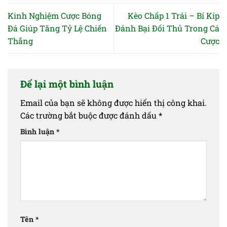
Kinh Nghiệm Cược Bóng
Kèo Chấp 1 Trái – Bí Kíp
Đá Giúp Tăng Tỷ Lệ Chiến
Đánh Bại Đối Thủ Trong Cá
Thắng
Cược
Để lại một bình luận
Email của bạn sẽ không được hiển thị công khai.
Các trường bắt buộc được đánh dấu
*
Bình luận
*
Tên
*