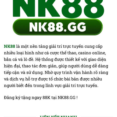
Pháp
Chốt
Số
Hiệu
Quả
2026
NK88
là một nền tảng giải trí trực tuyến cung cấp
nhiều loại hình như cá cược thể thao, casino online,
bắn cá và lô đề. Hệ thống được thiết kế với giao diện
hiện đại, thao tác đơn giản, giúp người dùng dễ dàng
tiếp cận và sử dụng. Nhờ quy trình vận hành rõ ràng
và dịch vụ hỗ trợ được tổ chức bài bản được nhiều
người biết đến trong lĩnh vực giải trí trực tuyến.
Đăng ký tặng ngay 88K tại NK88.GG !