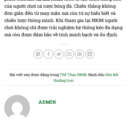
của người chơi cá cược bóng đá. Chiến thắng không
đơn giản đến từ may mắn mà còn từ sự hiểu biết và
chiến lược thông minh. Khi tham gia tại NK88 người
chơi không chỉ được trải nghiệm hệ thống kèo đa dạng
mà còn được đảm bảo về tính minh bạch và ổn định.
Bài viết này được đăng trong
Thể Thao NK88
. Đánh dấu
liên kết
thường trực
.
ADMIN