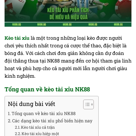
Kèo tài xỉ
u
là một trong những loại kèo được người
chơi yêu thích nhất trong cá cược thể thao, đặc biệt là
bóng đá. Với cách chơi đơn giản không cần dự đoán
đội thắng thua tại NK88 mang đến cơ hội tham gia linh
hoạt và phù hợp cho cả người mới lẫn người chơi giàu
kinh nghiệm.
Tổng quan về kèo tài xỉu NK88
Nội dung bài viết
Tổng quan về kèo tài xỉu NK88
Các dạng kèo tài xỉu phổ biến hiện nay
Kèo tài xỉu cả trận
Kèo tài xỉu hiệp một