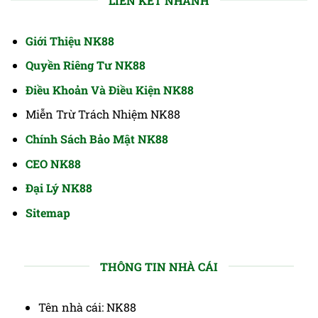
LIÊN KẾT NHANH
Giới Thiệu NK88
Quyền Riêng Tư NK88
Điều Khoản Và Điều Kiện NK88
Miễn Trừ Trách Nhiệm NK88
Chính Sách Bảo Mật NK88
CEO NK88
Đại Lý NK88
Sitemap
THÔNG TIN NHÀ CÁI
Tên nhà cái: NK88