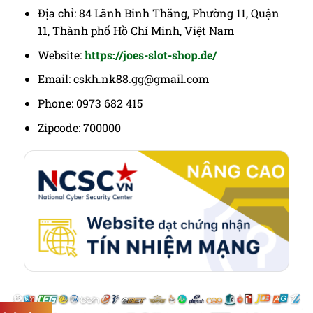
Địa chỉ:
84 Lãnh Binh Thăng, Phường 11, Quận
11, Thành phố Hồ Chí Minh, Việt Nam
Website:
https://joes-slot-shop.de/
Email:
cskh.nk88.gg@gmail.com
Phone: 0973 682 415
Zipcode: 700000