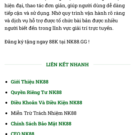
hiện đại, thao tác đơn giản, giúp người dùng dễ dàng
tiếp cận và sử dụng. Nhờ quy trình vận hành rõ ràng
và dịch vụ hỗ trợ được tổ chức bài bản được nhiều
người biết đến trong lĩnh vực giải trí trực tuyến.
Đăng ký tặng ngay 88K tại NK88.GG !
LIÊN KẾT NHANH
Giới Thiệu NK88
Quyền Riêng Tư NK88
Điều Khoản Và Điều Kiện NK88
Miễn Trừ Trách Nhiệm NK88
Chính Sách Bảo Mật NK88
CEO NK88