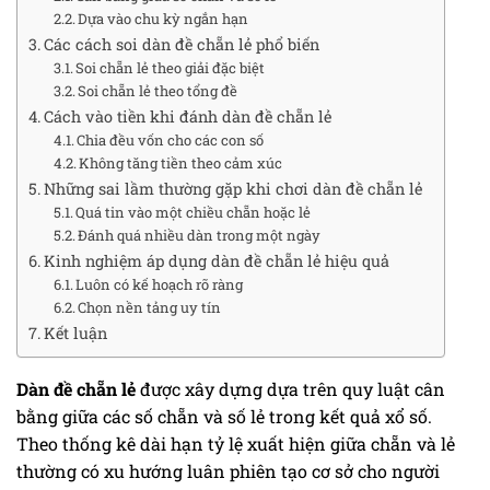
Dựa vào chu kỳ ngắn hạn
Các cách soi dàn đề chẵn lẻ phổ biến
Soi chẵn lẻ theo giải đặc biệt
Soi chẵn lẻ theo tổng đề
Cách vào tiền khi đánh dàn đề chẵn lẻ
Chia đều vốn cho các con số
Không tăng tiền theo cảm xúc
Những sai lầm thường gặp khi chơi dàn đề chẵn lẻ
Quá tin vào một chiều chẵn hoặc lẻ
Đánh quá nhiều dàn trong một ngày
Kinh nghiệm áp dụng dàn đề chẵn lẻ hiệu quả
Luôn có kế hoạch rõ ràng
Chọn nền tảng uy tín
Kết luận
Dàn đề chẵn lẻ
được xây dựng dựa trên quy luật cân
bằng giữa các số chẵn và số lẻ trong kết quả xổ số.
Theo thống kê dài hạn tỷ lệ xuất hiện giữa chẵn và lẻ
thường có xu hướng luân phiên tạo cơ sở cho người