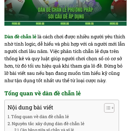
Dàn đề chẵn lẻ
là cách chơi được nhiều người yêu thích
nhờ tính logic, dễ hiểu và phù hợp với cả người mới lẫn
người chơi lâu năm. Việc phân tích chẵn lẻ dựa trên
thống kê và quy luật giúp người chơi chọn số có cơ sở
hơn, từ đó tối ưu hiệu quả khi tham gia lô đề. Đừng bỏ
lỡ bài viết sau nếu bạn đang muốn tìm hiểu kỹ cũng
như tận dụng tốt nhất ưu thế từ loại cược này.
Tổng quan về dàn đề chẵn lẻ
Nội dung bài viết
Tổng quan về dàn đề chẵn lẻ
Nguyên tắc xây dựng dàn đề chẵn lẻ
Cân bằng giữa số chẵn và số lẻ