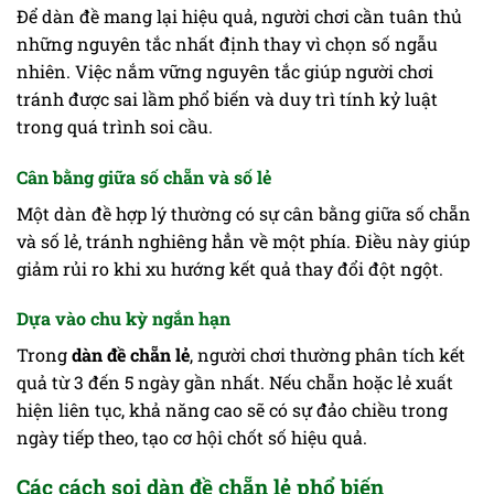
Để dàn đề mang lại hiệu quả, người chơi cần tuân thủ
những nguyên tắc nhất định thay vì chọn số ngẫu
nhiên. Việc nắm vững nguyên tắc giúp người chơi
tránh được sai lầm phổ biến và duy trì tính kỷ luật
trong quá trình soi cầu.
Cân bằng giữa số chẵn và số lẻ
Một dàn đề hợp lý thường có sự cân bằng giữa số chẵn
và số lẻ, tránh nghiêng hẳn về một phía. Điều này giúp
giảm rủi ro khi xu hướng kết quả thay đổi đột ngột.
Dựa vào chu kỳ ngắn hạn
Trong
d
àn đề chẵn lẻ
, người chơi thường phân tích kết
quả từ 3 đến 5 ngày gần nhất. Nếu chẵn hoặc lẻ xuất
hiện liên tục, khả năng cao sẽ có sự đảo chiều trong
ngày tiếp theo, tạo cơ hội chốt số hiệu quả.
Các cách soi dàn đề chẵn lẻ phổ biến