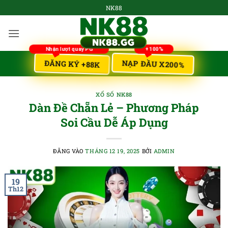
Bỏ
NK88
qua
nội
dung
ĐĂNG KÝ +88K
NẠP ĐẦU X200%
XỔ SỐ NK88
Dàn Đề Chẵn Lẻ – Phương Pháp
Soi Cầu Dễ Áp Dụng
ĐĂNG VÀO
THÁNG 12 19, 2025
BỞI
ADMIN
19
Th12