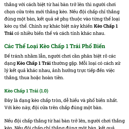
thắng với cách biệt từ hai bàn trở lên thì người chơi
chọn cửa trên mới thắng kèo. Nếu đội chấp chỉ thắng
đúng một bàn, kết quả sẽ phụ thuộc vào từng thể loại
kèo cụ thể. Chính sự khác biệt này khiến
Kèo Chấp 1
Trái
có nhiều biến thể và cách tính khác nhau.
Các Thể Loại Kèo Chấp 1 Trái Phổ Biến
Để tránh nhầm lẫn, người chơi cần phân biệt rõ các
dạng
Kèo Chấp 1 Trái
thường gặp. Mỗi loại có cách xử
lý kết quả khác nhau, ảnh hưởng trực tiếp đến việc
thắng, thua hoặc hoàn tiền.
Kèo Chấp 1 Trái (1.0)
Đây là dạng kèo chấp tròn, dễ hiểu và phổ biến nhất.
Với kèo này, đội cửa trên chấp đúng một bàn.
Nếu đội chấp thắng từ hai bàn trở lên, người chơi thắng
kèo. Nếu đội chấp chỉ thắng đúng một bàn, kết quả