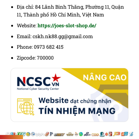
Địa chỉ:
84 Lãnh Binh Thăng, Phường 11, Quận
11, Thành phố Hồ Chí Minh, Việt Nam
Website:
https://joes-slot-shop.de/
Email:
cskh.nk88.gg@gmail.com
Phone: 0973 682 415
Zipcode: 700000