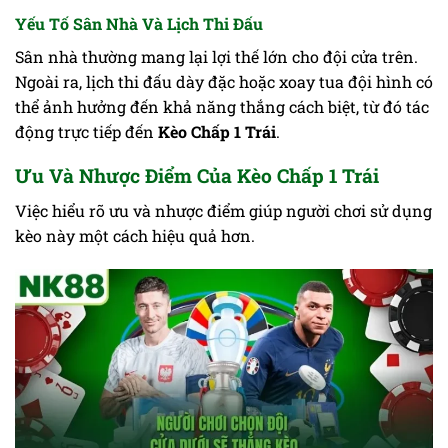
Yếu Tố Sân Nhà Và Lịch Thi Đấu
Sân nhà thường mang lại lợi thế lớn cho đội cửa trên.
Ngoài ra, lịch thi đấu dày đặc hoặc xoay tua đội hình có
thể ảnh hưởng đến khả năng thắng cách biệt, từ đó tác
động trực tiếp đến
Kèo Chấp 1 Trái
.
Ưu Và Nhược Điểm Của Kèo Chấp 1 Trái
Việc hiểu rõ ưu và nhược điểm giúp người chơi sử dụng
kèo này một cách hiệu quả hơn.