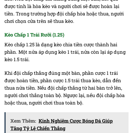
được tính là hòa kèo và người chơi sẽ được hoàn lại
tiền. Trong trường hợp đội chấp hòa hoặc thua, người
chơi chọn cửa trên sẽ thua kèo.
Kèo Chấp 1 Trái Rưỡi (1.25)
Kèo chấp 1.25 là dạng kèo chia tiền cược thành hai
phần. Một nửa áp dụng kèo 1 trái, nửa còn lại áp dụng
kèo 1.5 trái.
Khi đội chấp thắng đúng một bàn, phần cược 1 trái
được hoàn tiền, phần cược 1.5 trái thua kèo, dẫn đến
thua nửa tiền. Nếu đội chấp thắng từ hai bàn trở lên,
người chơi thắng toàn bộ. Ngược lại, nếu đội chấp hòa
hoặc thua, người chơi thua toàn bộ.
Xem Thêm:
Kinh Nghiệm Cược Bóng Đá Giúp
Tăng Tỷ Lệ Chiến Thắng