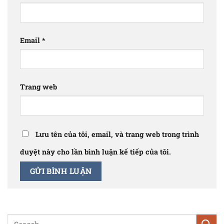
Email
*
Trang web
Lưu tên của tôi, email, và trang web trong trình
duyệt này cho lần bình luận kế tiếp của tôi.