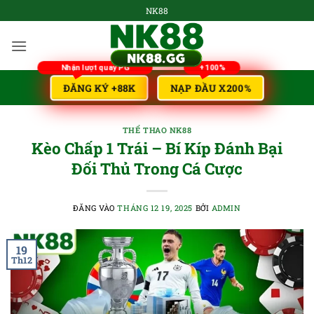
Bỏ
NK88
qua
nội
dung
NẠP ĐẦU X200%
ĐĂNG KÝ +88K
THỂ THAO NK88
Kèo Chấp 1 Trái – Bí Kíp Đánh Bại
Đối Thủ Trong Cá Cược
ĐĂNG VÀO
THÁNG 12 19, 2025
BỞI
ADMIN
19
Th12