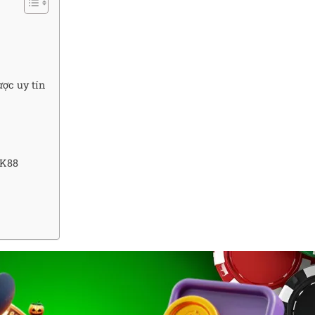
ược uy tín
NK88