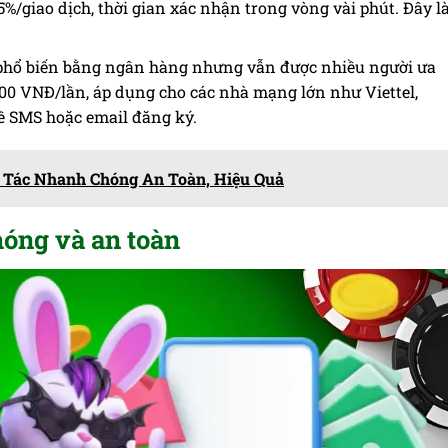
5%/giao dịch, thời gian xác nhận trong vòng vài phút. Đây là
 phổ biến bằng ngân hàng nhưng vẫn được nhiều người ưa
000 VNĐ/lần, áp dụng cho các nhà mạng lớn như Viettel,
ề SMS hoặc email đăng ký.
 Tác Nhanh Chóng An Toàn, Hiệu Quả
óng và an toàn