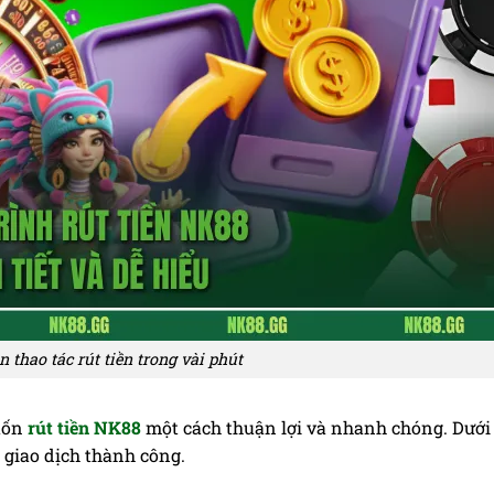
 thao tác rút tiền trong vài phút
uốn
rút tiền NK88
một cách thuận lợi và nhanh chóng. Dưới
ể giao dịch thành công.