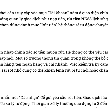
hơi cần truy cập vào mục “Tài khoản” nằm ở giao diện chí
 năng quản lý giao dịch như nạp tiền,
rút tiền NK88
lịch sử g
n chọn đúng danh mục “Rút tiền” hệ thống sẽ tự động chuyể
n nhập chính xác số tiền muốn rút. Hệ thống có thể yêu cầ
hập mới. Một số trường thông tin quan trọng không thể bỏ 
ân hàng, tên ngân hàng và chi nhánh. Việc kiểm tra kỹ càn
ột sai sót nhỏ cũng có thể khiến lệnh rút bị từ chối hoặc chậ
y nhấn nút “Xác nhận” để gửi yêu cầu rút tiền. Giao dịch lúc
c xử lý tự động. Thời gian xử lý thường dao động từ 3 đến