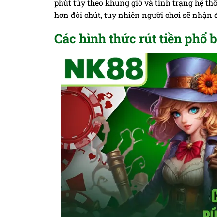
phút tùy theo khung giờ và tình trạng hệ thố
hơn đôi chút, tuy nhiên người chơi sẽ nhận 
Các hình thức rút tiền phổ b